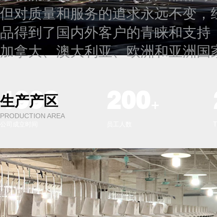
但对质量和服务的追求永远不变，
品得到了国内外客户的青睐和支持
加拿大、澳大利亚、欧洲和亚洲国
1993
200
生产产区
+
PRODUCTION AREA
公司成立时间
员工人数