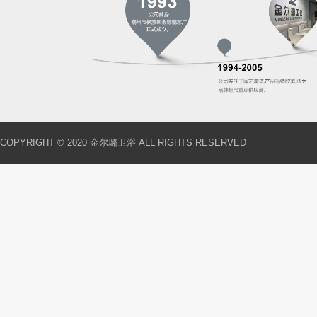
COPYRIGHT © 2020 金尔璐卫浴 ALL RIGHTS RESERVED